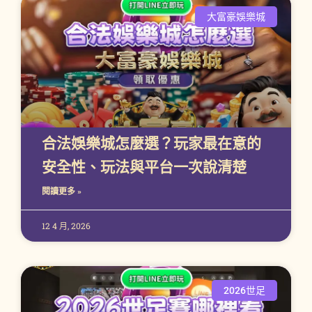
大富豪娛樂城
合法娛樂城怎麼選？玩家最在意的
安全性、玩法與平台一次說清楚
閱讀更多 »
12 4 月, 2026
2026世足