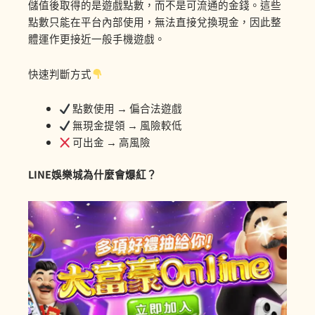
儲值後取得的是遊戲點數，而不是可流通的金錢。這些
點數只能在平台內部使用，無法直接兌換現金，因此整
體運作更接近一般手機遊戲。
快速判斷方式
點數使用 → 偏合法遊戲
無現金提領 → 風險較低
可出金 → 高風險
LINE娛樂城為什麼會爆紅？