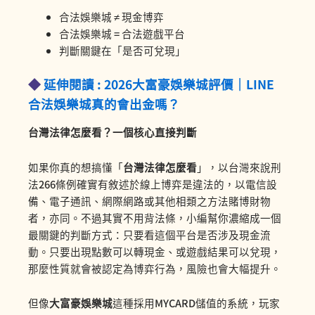
合法娛樂城 ≠ 現金博弈
合法娛樂城 = 合法遊戲平台
判斷關鍵在「是否可兌現」
延伸閱讀 : 2026大富豪娛樂城評價｜LINE
合法娛樂城真的會出金嗎？
台灣法律怎麼看？一個核心直接判斷
如果你真的想搞懂「
台灣法律怎麼看
」，以台灣來說刑
法266條例確實有敘述於線上博弈是違法的，以電信設
備、電子通訊、網際網路或其他相類之方法賭博財物
者，亦同。不過其實不用背法條，小編幫你濃縮成一個
最關鍵的判斷方式：只要看這個平台是否涉及現金流
動。只要出現點數可以轉現金、或遊戲結果可以兌現，
那麼性質就會被認定為博弈行為，風險也會大幅提升。
但像
大富豪娛樂城
這種採用MYCARD儲值的系統，玩家