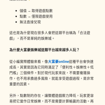
儲值 → 取得遊戲點數
點數 → 僅限遊戲使用
無法直接兌現
這也是為什麼現在很多人會把這類平台稱為「合法遊
戲」，而不是單純的娛樂城。
為什麼大富豪娛樂城這類平台越來越多人玩？
從小編實際體驗來看，像
大富豪online
這種平台會快速
成長，其實是因為它同時滿足了「便利性＋娛樂性＋低
門檻」三個條件。對於現代玩家來說，不需要複雜操
作，也不用承擔過多風險，就能享受遊戲過程，是非常
重要的因素。
另外，點數制的存在，讓整體遊戲壓力降低，玩家更容
易把它當作日常娛樂，而不是需要計算輸贏的活動。再